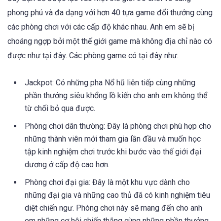
phong phú và đa dạng với hơn 40 tựa game đổi thưởng cùng
các phòng chơi với các cấp độ khác nhau. Anh em sẽ bị
choáng ngợp bởi một thế giới game mà không địa chỉ nào có
được như tại đây. Các phòng game có tại đây như:
Jackpot: Có những pha Nổ hũ liên tiếp cùng những
phần thưởng siêu khổng lồ kiến cho anh em không thể
từ chối bỏ qua được.
Phòng chơi dân thường: Đây là phòng chơi phù hợp cho
những thành viên mới tham gia lần đầu và muốn học
tập kinh nghiệm chơi trước khi bước vào thế giới đại
dương ở cấp độ cao hơn.
Phòng chơi đại gia: Đây là một khu vực dành cho
những đại gia và những cao thủ đã có kinh nghiệm tiêu
diệt chiến ngư. Phòng chơi này sẽ mang đến cho anh
em những cơ hội chiến thắng cùng những phần thưởng