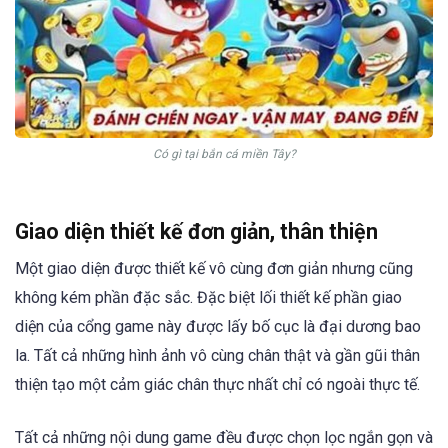
Có gì tại bắn cá miền Tây?
Giao diện thiết kế đơn giản, thân thiện
Một giao diện được thiết kế vô cùng đơn giản nhưng cũng
không kém phần đặc sắc. Đặc biệt lối thiết kế phần giao
diện của cổng game này được lấy bố cục là đại dương bao
la. Tất cả những hình ảnh vô cùng chân thật và gần gũi thân
thiện tạo một cảm giác chân thực nhất chỉ có ngoài thực tế.
Tất cả những nội dung game đều được chọn lọc ngắn gọn và