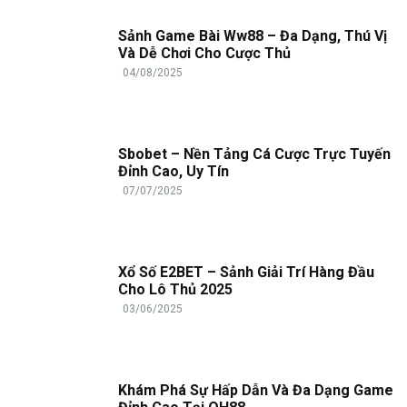
Sảnh Game Bài Ww88 – Đa Dạng, Thú Vị
Và Dễ Chơi Cho Cược Thủ
04/08/2025
Sbobet – Nền Tảng Cá Cược Trực Tuyến
Đỉnh Cao, Uy Tín
07/07/2025
Xổ Số E2BET – Sảnh Giải Trí Hàng Đầu
Cho Lô Thủ 2025
03/06/2025
Khám Phá Sự Hấp Dẫn Và Đa Dạng Game