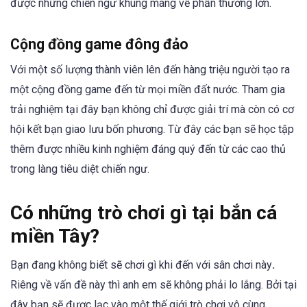
được những chiến ngư khung mang về phần thưởng lớn.
Cộng đồng game đông đảo
Với một số lượng thành viên lên đến hàng triệu người tạo ra
một cộng đồng game đến từ mọi miền đất nước. Tham gia
trải nghiệm tại đây bạn không chỉ được giải trí mà còn có cơ
hội kết bạn giao lưu bốn phương. Từ đây các bạn sẽ học tập
thêm được nhiều kinh nghiệm đáng quý đến từ các cao thủ
trong làng tiêu diệt chiến ngư.
Có những trò chơi gì tại bắn cá
miền Tây?
Bạn đang không biết sẽ chơi gì khi đến với sân chơi này
.
Riêng về vấn đề này thì anh em sẽ không phải lo lắng. Bởi tại
đây bạn sẽ được lạc vào một thế giới trò chơi vô cùng