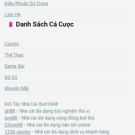
Điều Khoản Sử Dụng
Liên Hệ
Danh Sách Cá Cược
Casino
Thể Thao
Game Bài
Xổ Số
Khuyến Mãi
Đối Tác Nhà Cái Ibet1668
qh88
- Nhà cái đa dạng trải nghiệm thú vị
ww88
- Nhà cái đa dạng cộng đồng bet thủ
33win68
- Nhà cái đa dạng tiện ích online
123b casino
- Nhà cái đa dạng dịch vụ khách hàng