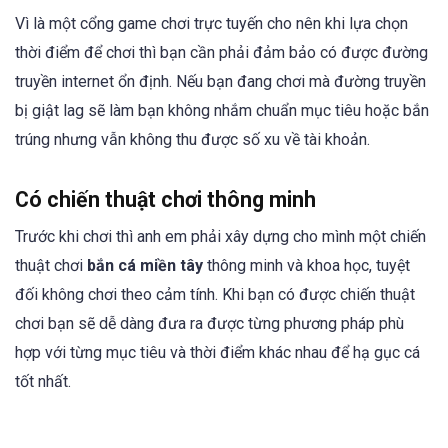
Vì là một cổng game chơi trực tuyến cho nên khi lựa chọn
thời điểm để chơi thì bạn cần phải đảm bảo có được đường
truyền internet ổn định. Nếu bạn đang chơi mà đường truyền
bị giật lag sẽ làm bạn không nhắm chuẩn mục tiêu hoặc bắn
trúng nhưng vẫn không thu được số xu về tài khoản.
Có chiến thuật chơi thông minh
Trước khi chơi thì anh em phải xây dựng cho mình một chiến
thuật chơi
bắn cá miền tây
thông minh và khoa học, tuyệt
đối không chơi theo cảm tính. Khi bạn có được chiến thuật
chơi bạn sẽ dễ dàng đưa ra được từng phương pháp phù
hợp với từng mục tiêu và thời điểm khác nhau để hạ gục cá
tốt nhất.